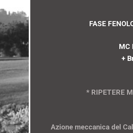
FASE FENOLO
MC E
+ B
* RIPETERE M
Azione meccanica del Cal