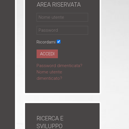
AREA RISERVATA
Ricordami
ACCEDI
Password dimenticata?
Nome utente
dimenticato?
RICERCA E
SVILUPPO